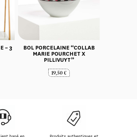
 – 3
BOL PORCELAINE “COLLAB
MARIE POURCHET X
PILLIVUYT”
lage
19,50
€
e
ix :
,90 €
,00 €
lient basé en
Produits authentiques et