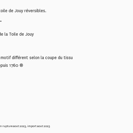
oile de Jouy réversibles.
”
e la Toile de Jouy
motif différent selon la coupe du tissu
epuis 1760 ®
n rupture aout 2025
,
import aout 2025