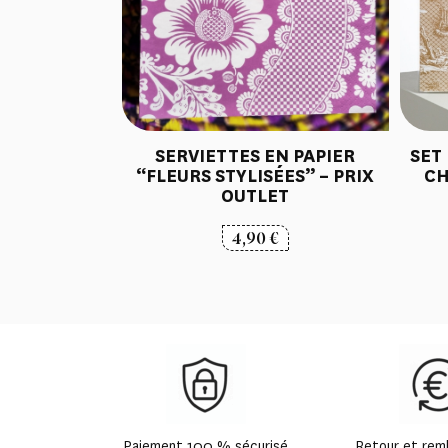
SERVIETTES EN PAPIER
SET 
“FLEURS STYLISÉES” – PRIX
CH
OUTLET
4,90
€
Paiement 100 % sécurisé
Retour et re