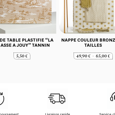
DE TABLE PLASTIFIE “LA
NAPPE COULEUR BRONZE
ASSE A JOUY” TANNIN
TAILLES
P
5,50
€
49,90
€
–
65,00
€
d
pr
49
à
65
mboursement
Livraison rapide
Service c