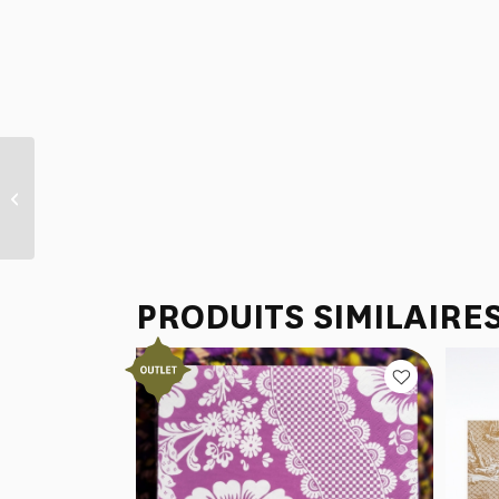
SET DE TABLE X2
“GUILANDES DE FLEURS”
PRODUITS SIMILAIRE