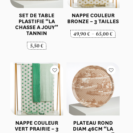
SET DE TABLE
NAPPE COULEUR
PLASTIFIE “LA
BRONZE – 3 TAILLES
CHASSE A JOUY”
TANNIN
Plage
49,90
€
–
65,00
€
de
5,50
€
prix :
49,90 €
à
65,00 €
NAPPE COULEUR
PLATEAU ROND
VERT PRAIRIE – 3
DIAM 46CM “LA