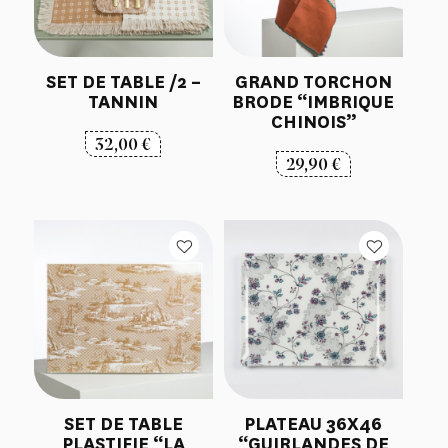
SET DE TABLE /2 –
GRAND TORCHON
TANNIN
BRODE “IMBRIQUE
CHINOIS”
32,00
€
29,90
€
SET DE TABLE
PLATEAU 36X46
PLASTIFIE “LA
“GUIRLANDES DE