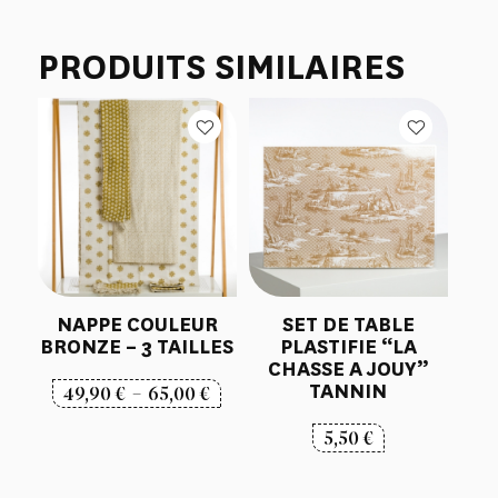
PRODUITS SIMILAIRES
NAPPE COULEUR
SET DE TABLE
BRONZE – 3 TAILLES
PLASTIFIE “LA
CHASSE A JOUY”
TANNIN
Plage
49,90
€
–
65,00
€
de
5,50
€
prix :
49,90 €