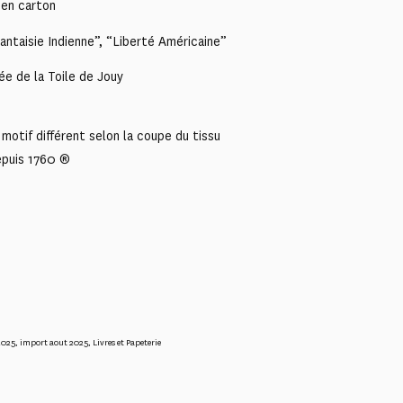
 en carton
antaisie Indienne”, “Liberté Américaine”
ée de la Toile de Jouy
motif différent selon la coupe du tissu
epuis 1760 ®
2025
,
import aout 2025
,
Livres et Papeterie