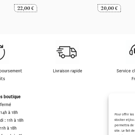
22,00
€
20,00
€
mboursement
Livraison rapide
Service c
its
F
es boutique
 fermé
 14h à 18h
Pour offrir le
i : 11h à 18h
stocker et/ou 
permettra de 
 11h à 18h
site. Le fait 