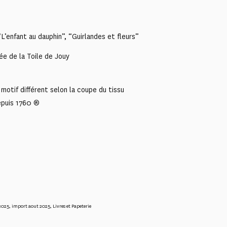
 “L’enfant au dauphin”, “Guirlandes et fleurs”
ée de la Toile de Jouy
motif différent selon la coupe du tissu
epuis 1760 ®
2025
,
import aout 2025
,
Livres et Papeterie