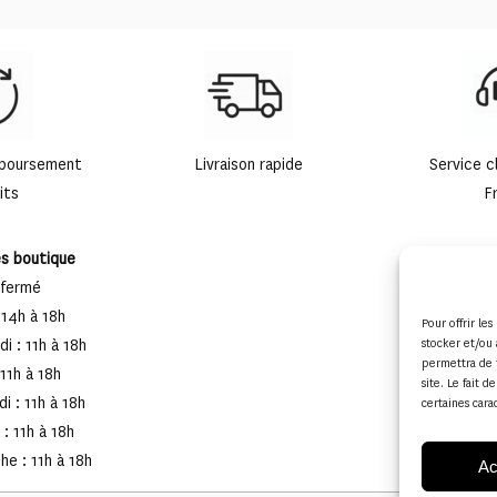
mboursement
Livraison rapide
Service c
its
F
es boutique
 fermé
 14h à 18h
Pour offrir le
stocker et/ou 
i : 11h à 18h
permettra de 
 11h à 18h
site. Le fait 
i : 11h à 18h
certaines cara
: 11h à 18h
e : 11h à 18h
Ac