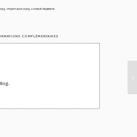
2025
,
import aout 2025
,
Livres et Papeterie
ORMATIONS COMPLÉMENTAIRES
 80g.