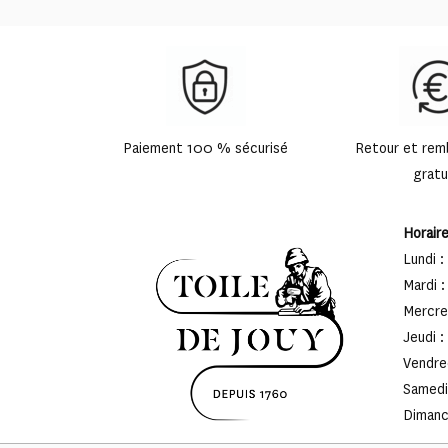
Paiement 100 % sécurisé
Retour et re
gratu
Horair
Lundi :
Mardi :
Mercred
Jeudi :
Vendred
Samedi 
Dimanch