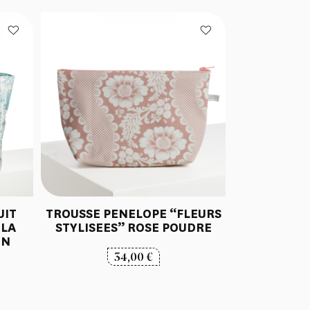
UIT
TROUSSE PENELOPE “FLEURS
 LA
STYLISEES” ROSE POUDRE
ON
34,00
€