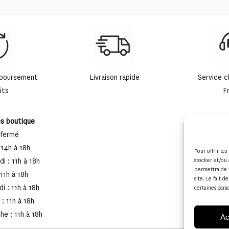
mboursement
Livraison rapide
Service c
its
F
es boutique
 fermé
 14h à 18h
Pour offrir le
i : 11h à 18h
stocker et/ou 
permettra de 
 11h à 18h
site. Le fait 
i : 11h à 18h
certaines cara
: 11h à 18h
e : 11h à 18h
Ac