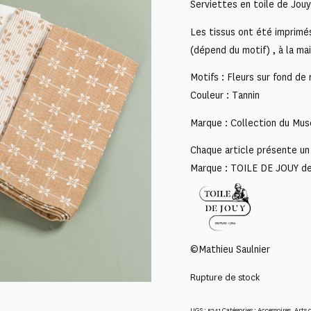
Serviettes en toile de Jouy
Les tissus ont été imprimé
(dépend du motif) , à la mai
Motifs : Fleurs sur fond de
Couleur : Tannin
Marque : Collection du Mus
Chaque article présente un 
Marque : TOILE DE JOUY d
©Mathieu Saulnier
Rupture de stock
UGS :
5241
Catégories :
Accessoires
,
Arts d