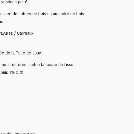
 vendues par 6.
s avec des blocs de bois ou au cadre de bois
n.
 rayures / Carreaux
ée de la Toile de Jouy
motif différent selon la coupe du tissu
epuis 1760 ®
e la table
,
import aout 2025