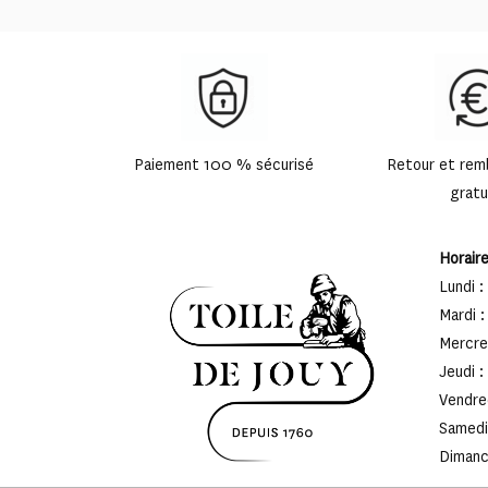
Paiement 100 % sécurisé
Retour et re
gratu
Horair
Lundi :
Mardi :
Mercred
Jeudi :
Vendred
Samedi 
Dimanch