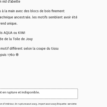
nid d’abeille
s à la main avec des blocs de bois finement
echnique ancestrale. les motifs semblent avoir été
 rend unique.
oris AQUA ou KIWI
ée de la Toile de Jouy
motif différent selon la coupe du tissu
epuis 1760 ®
t en rupture et indisponible.
on d'intérieur
,
En rupture aout 2025
,
import aout 2025
Étiquette :
serviette