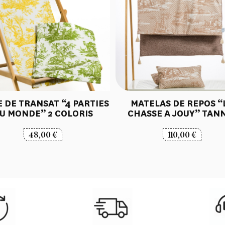
E DE TRANSAT “4 PARTIES
MATELAS DE REPOS “
U MONDE” 2 COLORIS
CHASSE A JOUY” TAN
48,00
€
110,00
€