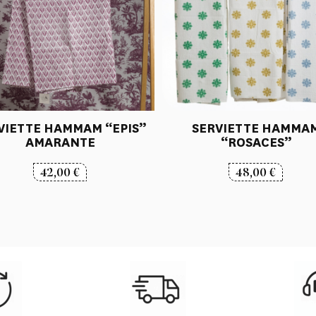
VIETTE HAMMAM “EPIS”
SERVIETTE HAMMA
AMARANTE
“ROSACES”
42,00
€
48,00
€