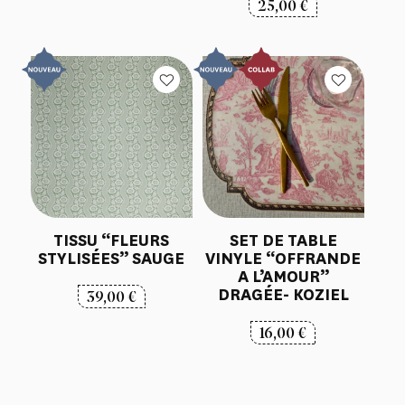
25,00
€
TISSU “FLEURS
SET DE TABLE
STYLISÉES” SAUGE
VINYLE “OFFRANDE
A L’AMOUR”
DRAGÉE- KOZIEL
39,00
€
16,00
€