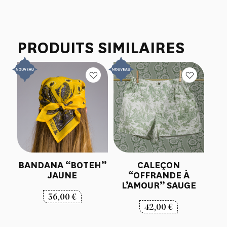
PRODUITS SIMILAIRES
BANDANA “BOTEH”
CALEÇON
JAUNE
“OFFRANDE À
L’AMOUR” SAUGE
36,00
€
42,00
€