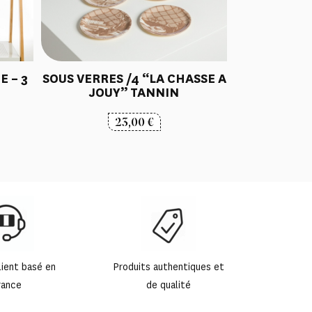
 – 3
SOUS VERRES /4 “LA CHASSE A
JOUY” TANNIN
lage
23,00
€
e
ix :
,90 €
,00 €
lient basé en
Produits authentiques et
rance
de qualité