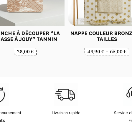
NCHE À DÉCOUPER “LA
NAPPE COULEUR BRONZE
ASSE À JOUY” TANNIN
TAILLES
P
28,00
€
49,90
€
–
65,00
€
d
pr
49
à
65
mboursement
Livraison rapide
Service c
its
F