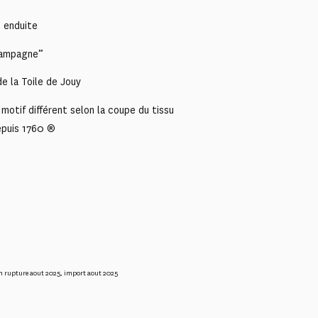
 enduite
 campagne”
e la Toile de Jouy
motif différent selon la coupe du tissu
epuis 1760 ®
n rupture aout 2025
,
import aout 2025