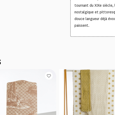
tournant du XIXe siècle, l
nostalgique et pittores
douce langueur déjà évo
paissent.
S