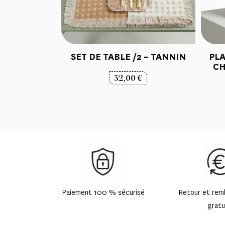
SET DE TABLE /2 – TANNIN
PLA
CH
32,00
€
Paiement 100 % sécurisé
Retour et re
gratu