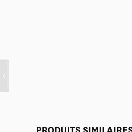
LINGETTES PAR 4 “LIBERTE
AMERICAINE” ROUGE
PRODUITS SIMILAIRE