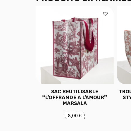
SAC REUTILISABLE
TRO
“L’OFFRANDE A L’AMOUR”
ST
MARSALA
8,00
€