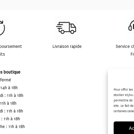
mboursement
Livraison rapide
Service c
its
F
es boutique
 fermé
 14h à 18h
Pour offrir le
i : 11h à 18h
stocker et/ou 
permettra de 
 11h à 18h
site. Le fait 
i : 11h à 18h
certaines cara
: 11h à 18h
e : 11h à 18h
Ac