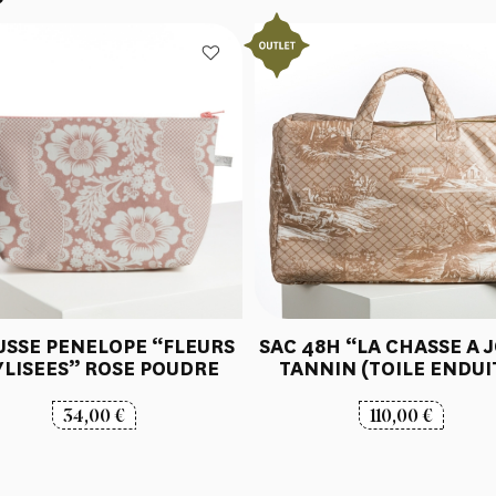
USSE PENELOPE “FLEURS
SAC 48H “LA CHASSE A 
YLISEES” ROSE POUDRE
TANNIN (TOILE ENDUI
34,00
€
110,00
€