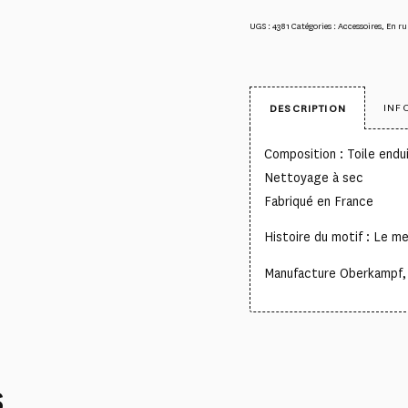
UGS :
4381
Catégories :
Accessoires
,
En ru
INF
DESCRIPTION
Composition : Toile end
Nettoyage à sec
Fabriqué en France
Histoire du motif : Le meu
Manufacture Oberkampf, 
S