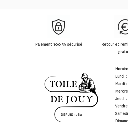
Paiement 100 % sécurisé
Retour et re
gratu
Horair
Lundi :
Mardi :
Mercred
Jeudi :
Vendred
Samedi 
Dimanch