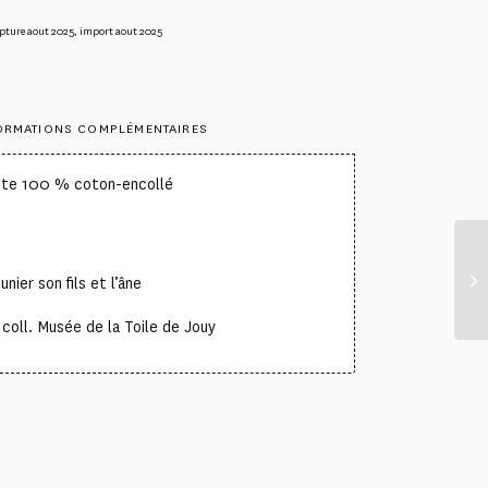
pture aout 2025
,
import aout 2025
ORMATIONS COMPLÉMENTAIRES
uite 100 % coton-encollé
nier son fils et l’âne
coll. Musée de la Toile de Jouy