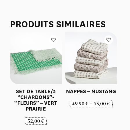
PRODUITS SIMILAIRES
SET DE TABLE/2
NAPPES – MUSTANG
“CHARDONS”-
“FLEURS” – VERT
Plage
49,90
€
–
75,00
€
PRAIRIE
de
prix :
32,00
€
49,90 €