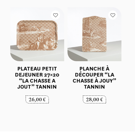
à
75,00 €
PLATEAU PETIT
PLANCHE À
DEJEUNER 27×20
DÉCOUPER “LA
“LA CHASSE A
CHASSE À JOUY”
JOUT” TANNIN
TANNIN
26,00
€
28,00
€