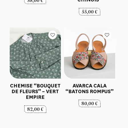
58,00
€
55,00
€
CHEMISE “BOUQUET
AVARCA CALA
DE FLEURS” – VERT
“BATONS ROMPUS”
EMPIRE
80,00
€
82,00
€