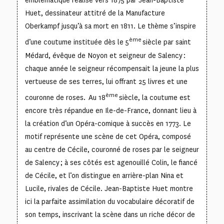
emblématique réalisé vers 1875 par Jean-Baptiste
Huet, dessinateur attitré de la Manufacture
Oberkampf jusqu’à sa mort en 1811. Le thème s’inspire
ème
d’une coutume instituée dès le 5
siècle par saint
Médard, évêque de Noyon et seigneur de Salency :
chaque année le seigneur récompensait la jeune la plus
vertueuse de ses terres, lui offrant 25 livres et une
ème
couronne de roses. Au 18
siècle, la coutume est
encore très répandue en Ile-de-France, donnant lieu à
la création d’un Opéra-comique à succès en 1773. Le
motif représente une scène de cet Opéra, composé
au centre de Cécile, couronné de roses par le seigneur
de Salency ; à ses côtés est agenouillé Colin, le fiancé
de Cécile, et l’on distingue en arrière-plan Nina et
Lucile, rivales de Cécile. Jean-Baptiste Huet montre
ici la parfaite assimilation du vocabulaire décoratif de
son temps, inscrivant la scène dans un riche décor de