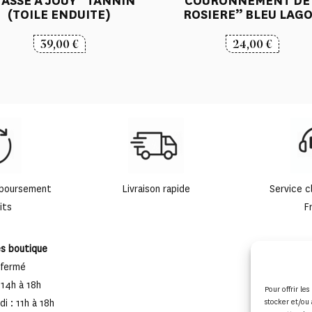
ASSE A JOUY” TANNIN
“COURONNEMENT DE
(TOILE ENDUITE)
ROSIERE” BLEU LAG
39,00
€
24,00
€
mboursement
Livraison rapide
Service c
its
F
es boutique
 fermé
 14h à 18h
Pour offrir le
i : 11h à 18h
stocker et/ou 