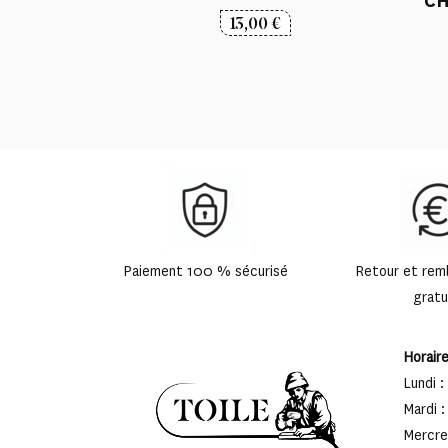
CH
13,00
€
Paiement 100 % sécurisé
Retour et re
gratu
Horair
Lundi :
Mardi :
Mercred