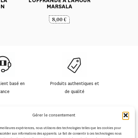
 LA
“L’OFFRANDE A L’AMOUR”
ON
MARSALA
8,00
€
lient basé en
Produits authentiques et
rance
de qualité
Gérer le consentement
s meilleures expériences, nous utilisons des technologies telles que les cookies pour
accéder aux informations des appareils. Le fait de consentir à ces technologies nous