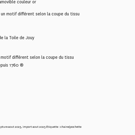
movible couleur or
n motif différent selon la coupe du tissu
e la Toile de Jouy
motif différent selon la coupe du tissu
epuis 1760 ®
upture aout 2025
,
import aout 2025
Étiquette :
chaine|pochette