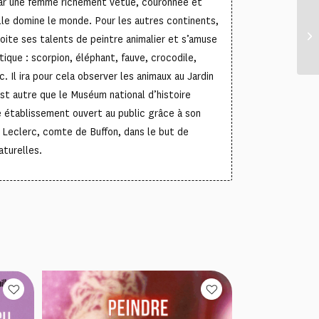
par une femme richement vêtue, couronnée et
lle domine le monde. Pour les autres continents,
ite ses talents de peintre animalier et s’amuse
otique : scorpion, éléphant, fauve, crocodile,
. Il ira pour cela observer les animaux au Jardin
est autre que le Muséum national d’histoire
re établissement ouvert au public grâce à son
 Leclerc, comte de Buffon, dans le but de
aturelles.