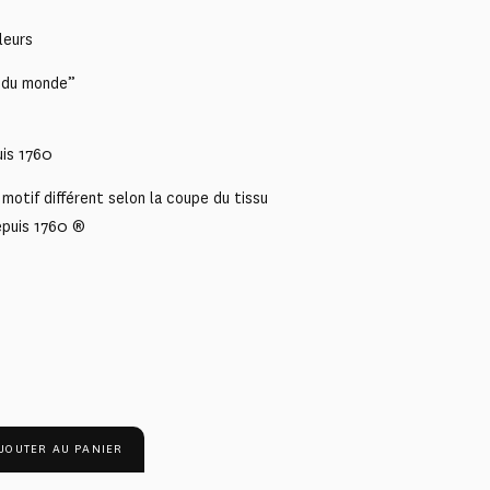
leurs
s du monde”
uis 1760
motif différent selon la coupe du tissu
epuis 1760 ®
JOUTER AU PANIER