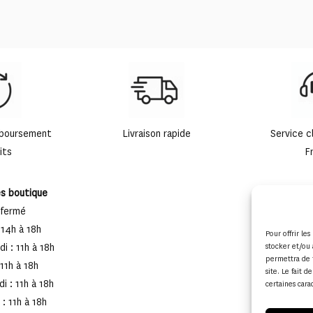
mboursement
Livraison rapide
Service c
its
F
es boutique
 fermé
 14h à 18h
Pour offrir le
stocker et/ou 
i : 11h à 18h
permettra de 
 11h à 18h
site. Le fait 
i : 11h à 18h
certaines cara
: 11h à 18h