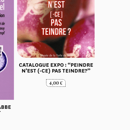
CATALOGUE EXPO : “PEINDRE
N’EST (-CE) PAS TEINDRE?”
4,00
€
’ABBE
T