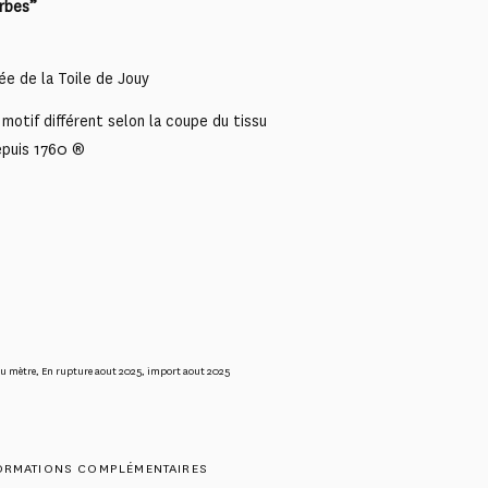
erbes”
ée de la Toile de Jouy
motif différent selon la coupe du tissu
epuis 1760 ®
au mètre
,
En rupture aout 2025
,
import aout 2025
ORMATIONS COMPLÉMENTAIRES