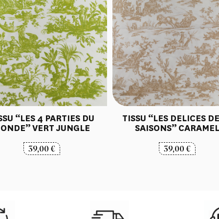
SSU “LES 4 PARTIES DU
TISSU “LES DELICES DE
ONDE” VERT JUNGLE
SAISONS” CARAME
39,00
€
39,00
€