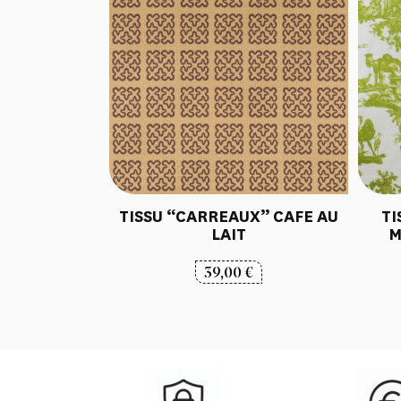
TISSU “CARREAUX” CAFE AU
TI
LAIT
M
39,00
€