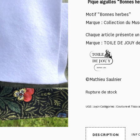
Pique aiguilles “Bonnes h
Motif “Bonnes herbes”
Marque : Collection du Mus
Chaque article présente un 
Marque : TOILE DE JOUY d
©Mathieu Saulnier
Rupture de stock
UGS :
2401
Catégories :
Couture et Tissu 
INF
DESCRIPTION