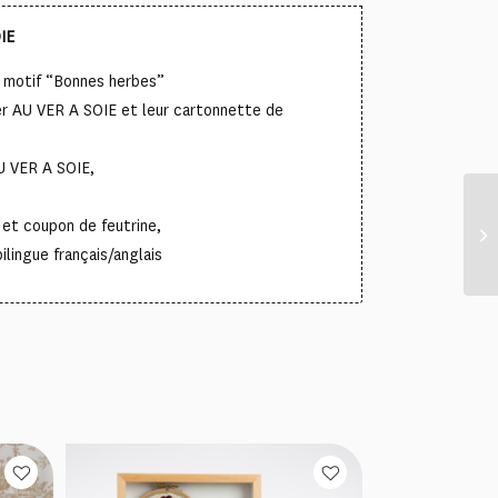
IE
otif “Bonnes herbes”
er AU VER A SOIE et leur cartonnette de
AU VER A SOIE,
t coupon de feutrine,
ilingue français/anglais