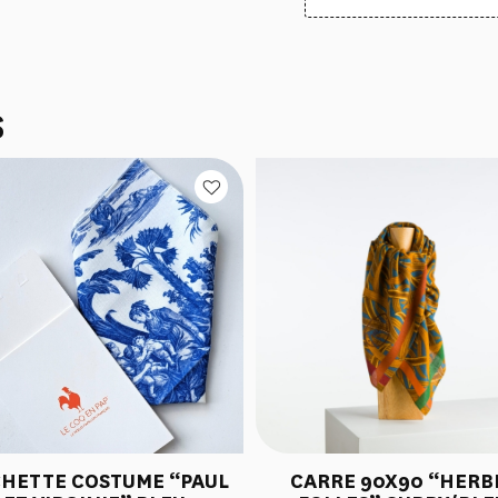
S
HETTE COSTUME “PAUL
CARRE 90X90 “HERB