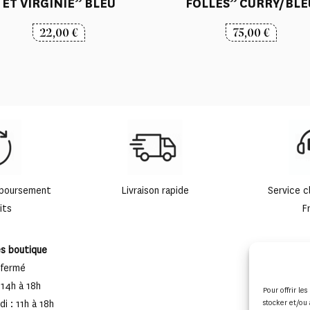
ET VIRGINIE” BLEU
FOLLES” CURRY/BLE
22,00
€
75,00
€
mboursement
Livraison rapide
Service c
its
F
es boutique
 fermé
 14h à 18h
Pour offrir le
i : 11h à 18h
stocker et/ou 