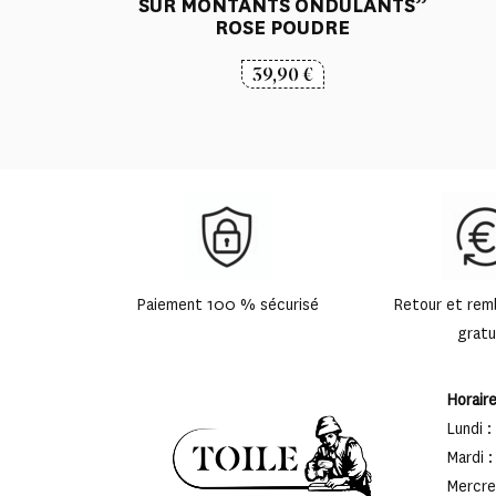
SUR MONTANTS ONDULANTS”
ROSE POUDRE
39,90
€
Paiement 100 % sécurisé
Retour et re
gratu
Horair
Lundi :
Mardi :
Mercred