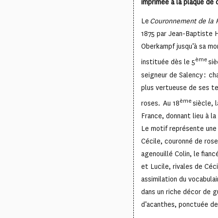
imprimée à la plaque de c
Le
Couronnement de la 
1875 par Jean-Baptiste H
Oberkampf jusqu’à sa mor
ème
instituée dès le 5
siè
seigneur de Salency : ch
plus vertueuse de ses ter
ème
roses. Au 18
siècle, 
France, donnant lieu à l
Le motif représente une
Cécile, couronné de rose
agenouillé Colin, le fianc
et Lucile, rivales de Céc
assimilation du vocabula
dans un riche décor de gu
d’acanthes, ponctuée de