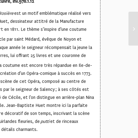
uivre, inv.978.1.12
Rosière
est un motif emblématique réalisé vers
uet, dessinateur attitré de la Manufacture
t en 1811. Le thème s’inspire d’une coutume
cle par saint Médard, évêque de Noyon et
aque année le seigneur récompensait la jeune la
res, lui offrant 25 livres et une couronne de
la coutume est encore très répandue en Ile-de-
a création d’un Opéra-comique à succès en 1773.
 scène de cet Opéra, composé au centre de
s par le seigneur de Salency ; à ses côtés est
é de Cécile, et l’on distingue en arrière-plan Nina
ile. Jean-Baptiste Huet montre ici la parfaite
ire décoratif de son temps, inscrivant la scène
irlandes fleuries, de
putti
et de rinceaux
 détails charmants.