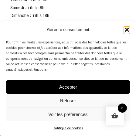
Samedi : 11h à 18h
Dimanche : 11h à 18h
Gérer le consentement
Pour offrir les meilleures expériences, nous utilisons des technologies telles que les
cookies pour stocker et/ou accéder aux informations des appareils. Le fait de
consentir à ces technologies nous permettra de traiter des données telles que le
comportement de navigation ou les ID uniques sur ce site. Le fait de ne pas consentir
ou de retirer son consentement peut avoir un effet négatif sur certaines
caractéristiques et fonctions.
Accepter
Refuser
© Copyright - Musée de la toile de Jouy
0
Voir les préférences
Politique en matière de remboursements et de retours
Politique de cookies
Politique de cookies (UE)
Conditions générales