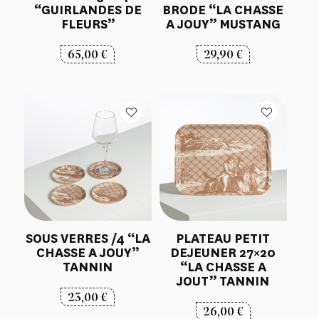
“GUIRLANDES DE
BRODE “LA CHASSE
FLEURS”
A JOUY” MUSTANG
65,00
€
29,90
€
SOUS VERRES /4 “LA
PLATEAU PETIT
CHASSE A JOUY”
DEJEUNER 27×20
TANNIN
“LA CHASSE A
JOUT” TANNIN
23,00
€
26,00
€