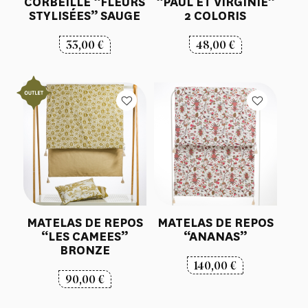
CORBEILLE “FLEURS
“PAUL ET VIRGINIE”
STYLISÉES” SAUGE
2 COLORIS
33,00
€
48,00
€
MATELAS DE REPOS
MATELAS DE REPOS
“LES CAMEES”
“ANANAS”
BRONZE
140,00
€
90,00
€