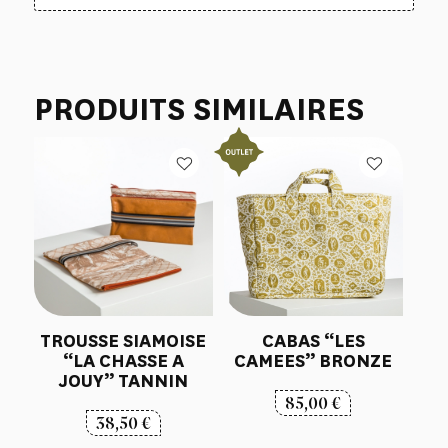
PRODUITS SIMILAIRES
TROUSSE SIAMOISE
CABAS “LES
“LA CHASSE A
CAMEES” BRONZE
JOUY” TANNIN
85,00
€
38,50
€