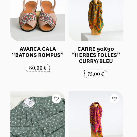
AVARCA CALA
CARRE 90X90
“BATONS ROMPUS”
“HERBES FOLLES”
CURRY/BLEU
80,00
€
75,00
€