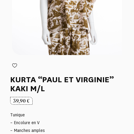
KURTA “PAUL ET VIRGINIE”
KAKI M/L
39,90
€
Tunique
– Encolure en V
– Manches amples