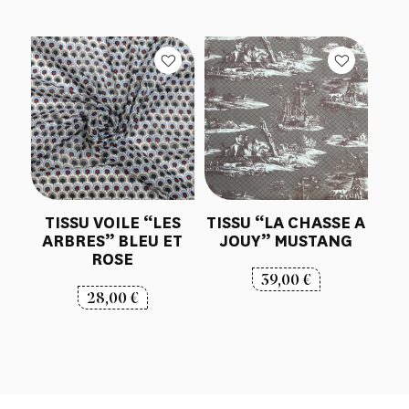
TISSU VOILE “LES
TISSU “LA CHASSE A
ARBRES” BLEU ET
JOUY” MUSTANG
ROSE
39,00
€
28,00
€