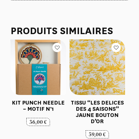
PRODUITS SIMILAIRES
KIT PUNCH NEEDLE
TISSU “LES DELICES
– MOTIF N°1
DES 4 SAISONS”
JAUNE BOUTON
D’OR
36,00
€
39,00
€