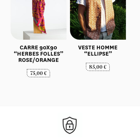
CARRE 90X90
VESTE HOMME
“HERBES FOLLES”
“ELLIPSE”
ROSE/ORANGE
85,00
€
75,00
€