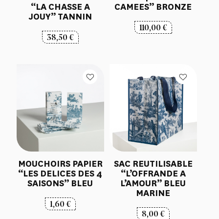
“LA CHASSE A
CAMEES” BRONZE
JOUY” TANNIN
110,00
€
38,50
€
MOUCHOIRS PAPIER
SAC REUTILISABLE
“LES DELICES DES 4
“L’OFFRANDE A
SAISONS” BLEU
L’AMOUR” BLEU
MARINE
1,60
€
8,00
€