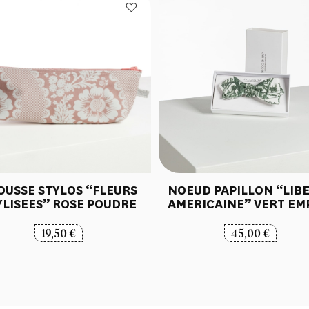
OUSSE STYLOS “FLEURS
NOEUD PAPILLON “LIB
YLISEES” ROSE POUDRE
AMERICAINE” VERT EM
19,50
€
45,00
€