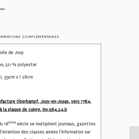
veau
ORMATIONS COMPLÉMENTAIRES
oile de Jouy
on, 50 % polyester
: L 39cm x l 28cm
ufacture Oberkampf, Jouy-en-Josas, vers 1784,
à la plaque de cuivre, inv.984.24.b
ème
du 18
siècle se multiplient journaux, gazettes
 l’intention des classes aisées l’information sur