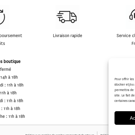
mboursement
Livraison rapide
Service c
its
F
es boutique
 fermé
 14h à 18h
Pour offrir le
i : 11h à 18h
stocker et/ou 
permettra de 
 11h à 18h
site. Le fait 
i : 11h à 18h
certaines cara
: 11h à 18h
e : 11h à 18h
Ac