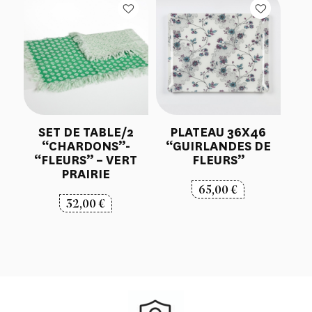
SET DE TABLE/2
PLATEAU 36X46
“CHARDONS”-
“GUIRLANDES DE
“FLEURS” – VERT
FLEURS”
PRAIRIE
65,00
€
32,00
€