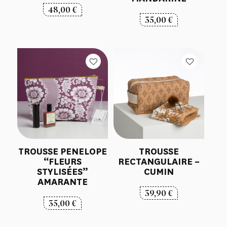
48,00
€
35,00
€
TROUSSE PENELOPE
TROUSSE
“FLEURS
RECTANGULAIRE –
STYLISÉES”
CUMIN
AMARANTE
39,90
€
35,00
€