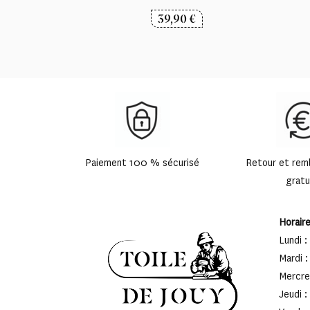
39,90
€
Paiement 100 % sécurisé
Retour et re
gratu
Horair
Lundi :
Mardi :
Mercred
Jeudi :