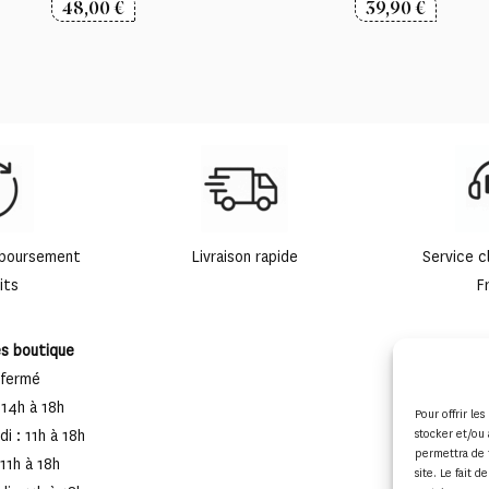
48,00
€
39,90
€
mboursement
Livraison rapide
Service c
its
F
es boutique
 fermé
 14h à 18h
Pour offrir le
stocker et/ou 
i : 11h à 18h
permettra de 
 11h à 18h
site. Le fait 