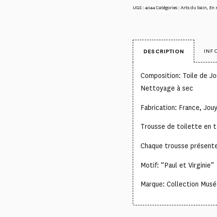
UGS :
4044
Catégories :
Arts du bain
,
En 
INF
DESCRIPTION
Composition: Toile de Jou
Nettoyage à sec
Fabrication: France, Jou
Trousse de toilette en t
Chaque trousse présente 
Motif: “Paul et Virginie”
Marque: Collection Musée