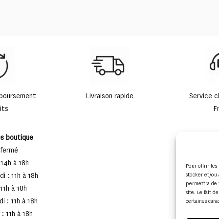
mboursement
Livraison rapide
Service c
its
F
es boutique
 fermé
 14h à 18h
Pour offrir le
stocker et/ou 
i : 11h à 18h
permettra de 
 11h à 18h
site. Le fait 
i : 11h à 18h
certaines cara
: 11h à 18h