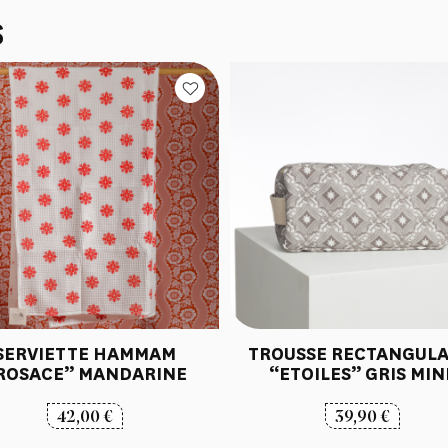
S
SERVIETTE HAMMAM
TROUSSE RECTANGULA
ROSACE” MANDARINE
“ETOILES” GRIS MIN
42,00
€
39,90
€