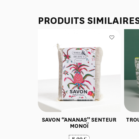
PRODUITS SIMILAIRE
SAVON “ANANAS” SENTEUR
TRO
MONOÏ
8,00
€