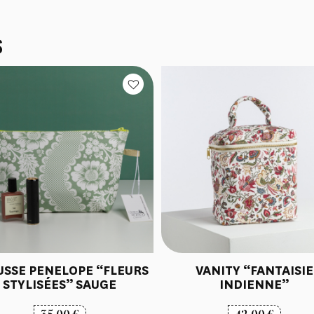
S
USSE PENELOPE “FLEURS
VANITY “FANTAISIE
STYLISÉES” SAUGE
INDIENNE”
35,00
€
42,00
€