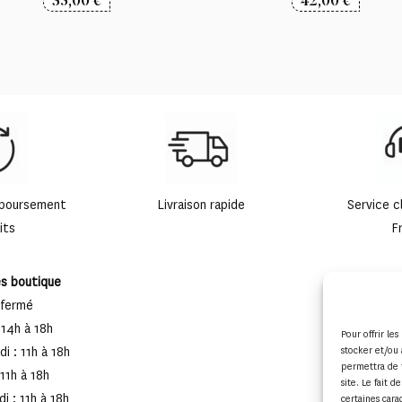
mboursement
Livraison rapide
Service c
its
F
es boutique
 fermé
 14h à 18h
Pour offrir le
i : 11h à 18h
stocker et/ou 
permettra de 
 11h à 18h
site. Le fait 
i : 11h à 18h
certaines cara