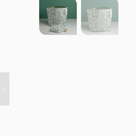
GRANDE TROUSSE DE
TOILETTE “FLEURS
STYLISéES” MANDARINE