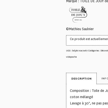
Marque : TOILE DE JOUY d
©Mathieu Saulnier
Ce produit est actuellemen
UGS :
bd38c10a7a67
Catégories :
Décorat
videpoche
INF
DESCRIPTION
Composition : Toile de J
coton mélangé
Lavage à 30°, ne pas pas