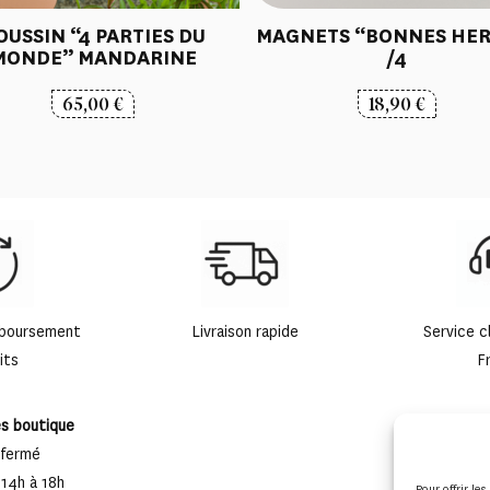
OUSSIN “4 PARTIES DU
MAGNETS “BONNES HER
MONDE” MANDARINE
/4
65,00
€
18,90
€
mboursement
Livraison rapide
Service c
its
F
es boutique
 fermé
 14h à 18h
Pour offrir le