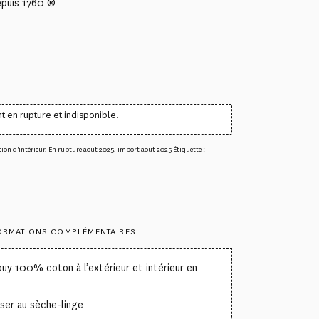
epuis 1760 ®
t en rupture et indisponible.
ion d'intérieur
,
En rupture aout 2025
,
import aout 2025
Étiquette :
ORMATIONS COMPLÉMENTAIRES
ouy 100% coton à l’extérieur et intérieur en
ser au sèche-linge