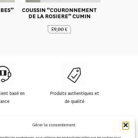
BES”
COUSSIN “COURONNEMENT
DE LA ROSIERE” CUMIN
59,00
€
lient basé en
Produits authentiques et
rance
de qualité
Gérer le consentement
s meilleures expériences, nous utilisons des technologies telles que les cookies pour