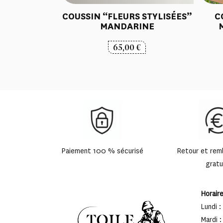
COUSSIN “FLEURS STYLISÉES”
C
MANDARINE
65,00
€
Paiement 100 % sécurisé
Retour et re
gratu
Horair
Lundi :
Mardi :