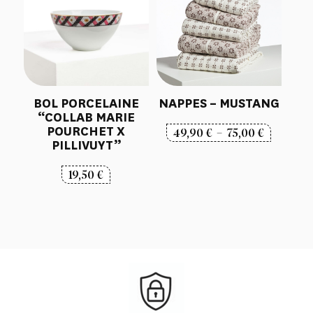
BOL PORCELAINE
NAPPES – MUSTANG
“COLLAB MARIE
POURCHET X
Plage
49,90
€
–
75,00
€
PILLIVUYT”
de
prix :
19,50
€
49,90 €
à
75,00 €