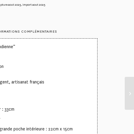
upture aout 2025
,
import aout 2025
ORMATIONS COMPLÉMENTAIRES
ndienne”
on
rgent, artisanat français
r : 33cm
2
grande poche intérieure : 22cm x 15cm