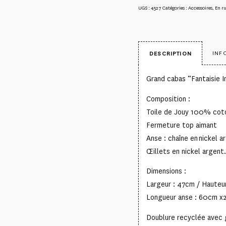
UGS :
4527
Catégories :
Accessoires
,
En r
INF
DESCRIPTION
Grand cabas “Fantaisie I
Composition :
Toile de Jouy 100% cot
Fermeture top aimant
Anse : chaîne en nickel a
Œillets en nickel argent.
Dimensions :
Largeur : 47cm / Hauteu
Longueur anse : 60cm x
Doublure recyclée avec 