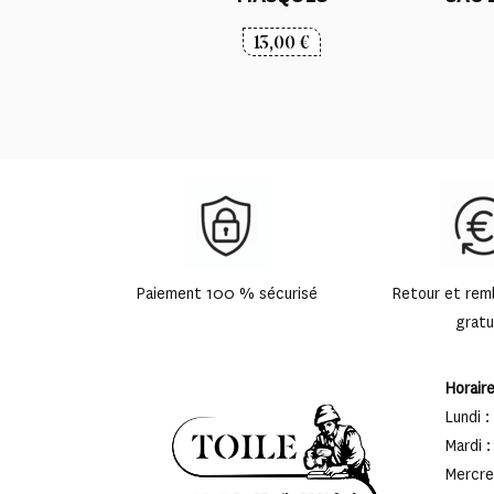
13,00
€
Paiement 100 % sécurisé
Retour et re
gratu
Horair
Lundi :
Mardi :
Mercred