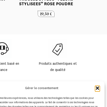
STYLISEES” ROSE POUDRE
19,50
€
lient basé en
Produits authentiques et
rance
de qualité
Gérer le consentement
s meilleures expériences, nous utilisons des technologies telles que les cookies pour
accéder aux informations des appareils. Le fait de consentir à ces technologies nous
traiter des données telles que le comportement de navigation ou les ID uniques sur ce