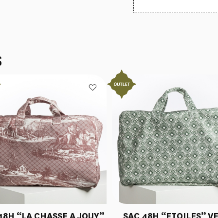
S
48H “LA CHASSE A JOUY”
SAC 48H “ETOILES” V