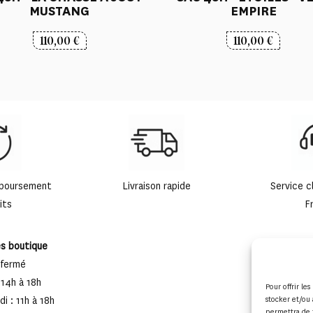
MUSTANG
EMPIRE
110,00
€
110,00
€
mboursement
Livraison rapide
Service c
its
F
es boutique
 fermé
 14h à 18h
Pour offrir le
i : 11h à 18h
stocker et/ou 
permettra de 