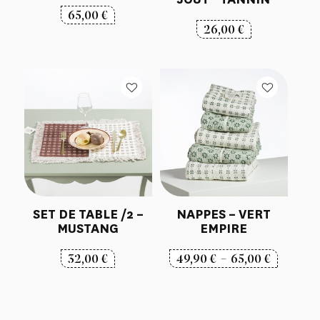
65,00
€
26,00
€
SET DE TABLE /2 –
NAPPES – VERT
MUSTANG
EMPIRE
Plage
32,00
€
49,90
€
–
65,00
€
de
prix :
49,90 €