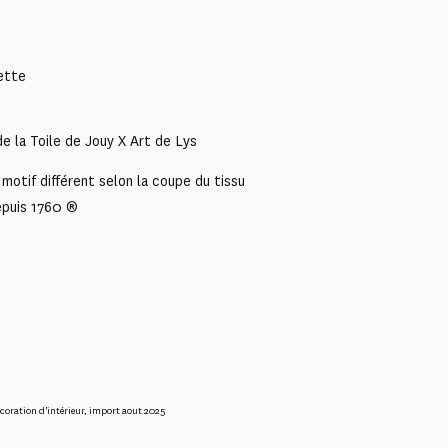
uette
e la Toile de Jouy X Art de Lys
motif différent selon la coupe du tissu
epuis 1760 ®
coration d'intérieur
,
import aout 2025