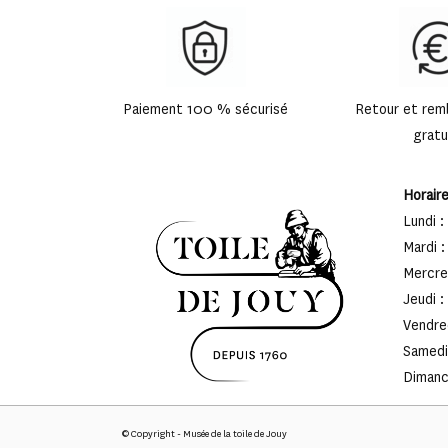
Paiement 100 % sécurisé
Retour et re
gratu
Horair
Lundi :
Mardi :
Mercred
Jeudi :
Vendred
Samedi 
Dimanch
© Copyright - Musée de la toile de Jouy