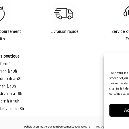
mboursement
Livraison rapide
Service c
its
F
es boutique
 fermé
 14h à 18h
Pour offrir le
i : 11h à 18h
stocker et/ou 
permettra de 
 11h à 18h
site. Le fait 
i : 11h à 18h
certaines cara
: 11h à 18h
e : 11h à 18h
Ac
Politique en matière de remboursements et de retours
Politique de cookies (UE)