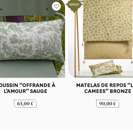
OUSSIN “OFFRANDE À
MATELAS DE REPOS “
L’AMOUR” SAUGE
CAMEES” BRONZE
65,00
€
90,00
€