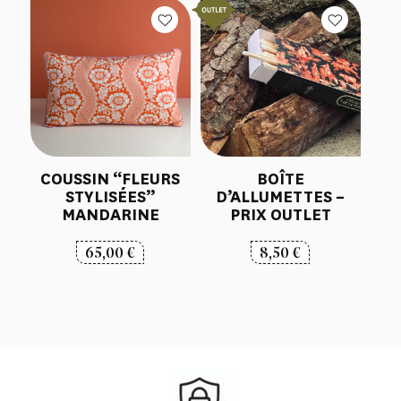
COUSSIN “FLEURS
BOÎTE
STYLISÉES”
D’ALLUMETTES –
MANDARINE
PRIX OUTLET
65,00
€
8,50
€