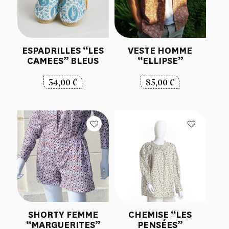
ESPADRILLES “LES
VESTE HOMME
CAMEES” BLEUS
“ELLIPSE”
34,00
€
85,00
€
SHORTY FEMME
CHEMISE “LES
“MARGUERITES”
PENSÉES”