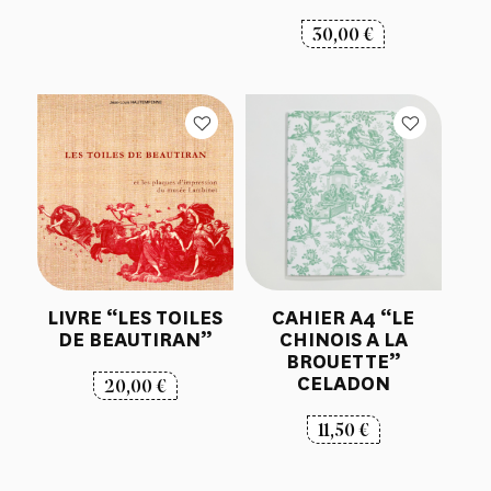
30,00
€
LIVRE “LES TOILES
CAHIER A4 “LE
DE BEAUTIRAN”
CHINOIS A LA
BROUETTE”
CELADON
20,00
€
11,50
€