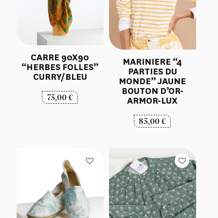
CARRE 90X90
MARINIERE “4
“HERBES FOLLES”
PARTIES DU
CURRY/BLEU
MONDE” JAUNE
BOUTON D’OR-
75,00
€
ARMOR-LUX
85,00
€