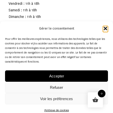
Vendredi : 11h à 18h
Samedi : 11h à 18h
Dimanche : 11h à 18h
Gérer le consentement
Pour offrir les meilleures expériences, nous utilisons des technologies telles que les
cookies pour stocker et/ou accéder aux informations des appareils. Le fait de
consentir à ces technologies nous permettra de traiter des données telles que le
comportement de navigation ou les ID uniques sur ce site. Le fait de ne pas consentir
ou de retirer son consentement peut avoir un effet négatif sur certaines
caractéristiques et fonctions.
Accepter
Refuser
© Copyright - Musée de la toile de Jouy
0
Voir les préférences
Politique en matière de remboursements et de retours
Politique de cookies
Politique de cookies (UE)
Conditions générales