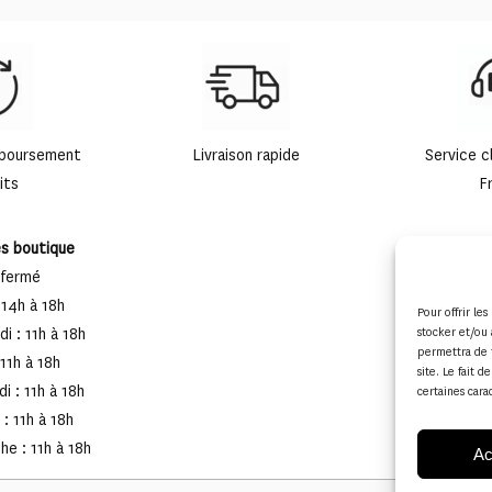
mboursement
Livraison rapide
Service c
its
F
es boutique
 fermé
 14h à 18h
Pour offrir le
stocker et/ou 
i : 11h à 18h
permettra de 
 11h à 18h
site. Le fait 
i : 11h à 18h
certaines cara
: 11h à 18h
e : 11h à 18h
Ac