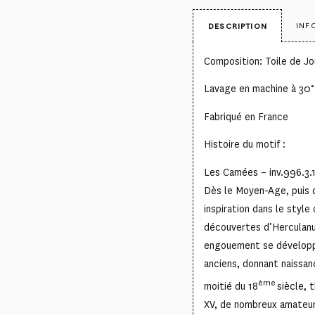
INF
DESCRIPTION
Composition: Toile de J
Lavage en machine à 30°
Fabriqué en France
Histoire du motif :
Les Camées – inv.996.3.
Dès le Moyen-Age, puis 
inspiration dans le style 
découvertes d’Herculanu
engouement se développe
anciens, donnant naissa
ème
moitié du 18
siècle, 
XV, de nombreux amateur