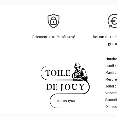
Paiement 100 % sécurisé
Retour et re
gratu
Horair
Lundi :
Mardi :
Mercred
Jeudi :
Vendred
Samedi 
Dimanch