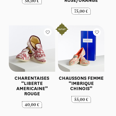
ROSE/ORANGE
58,00
€
75,00
€
CHARENTAISES
CHAUSSONS FEMME
“LIBERTE
“IMBRIQUE
AMERICAINE”
CHINOIS”
ROUGE
55,00
€
40,00
€