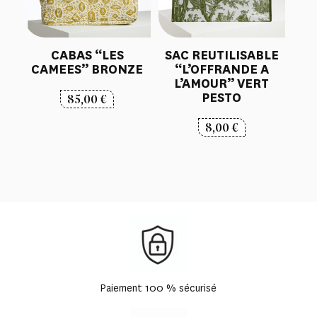
CABAS “LES
SAC REUTILISABLE
CAMEES” BRONZE
“L’OFFRANDE A
L’AMOUR” VERT
PESTO
85,00
€
8,00
€
Paiement 100 % sécurisé