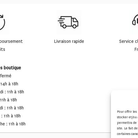
mboursement
Livraison rapide
Service c
its
F
es boutique
 fermé
 14h à 18h
i : 11h à 18h
 11h à 18h
i : 11h à 18h
Pour offrir le
: 11h à 18h
stocker et/ou 
permettra de 
e : 11h à 18h
site. Le fait 
certaines cara