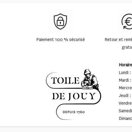
Paiement 100 % sécurisé
Retour et re
gratu
Horair
Lundi :
Mardi :
Mercred
Jeudi :
Vendred
Samedi 
Dimanch