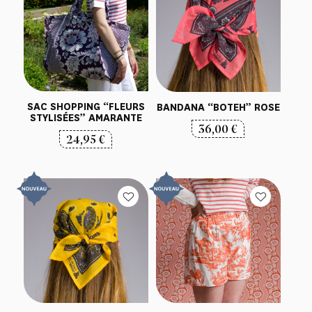
SAC SHOPPING “FLEURS
BANDANA “BOTEH” ROSE
STYLISÉES” AMARANTE
36,00
€
24,95
€