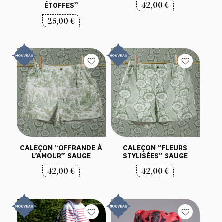
42,00
€
ÉTOFFES”
25,00
€
CALEÇON “OFFRANDE À
CALEÇON “FLEURS
L’AMOUR” SAUGE
STYLISÉES” SAUGE
42,00
€
42,00
€