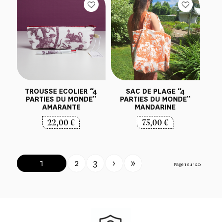
TROUSSE ECOLIER “4
SAC DE PLAGE “4
PARTIES DU MONDE”
PARTIES DU MONDE”
AMARANTE
MANDARINE
22,00
€
75,00
€
1
2
3
›
»
Page 1 sur 20