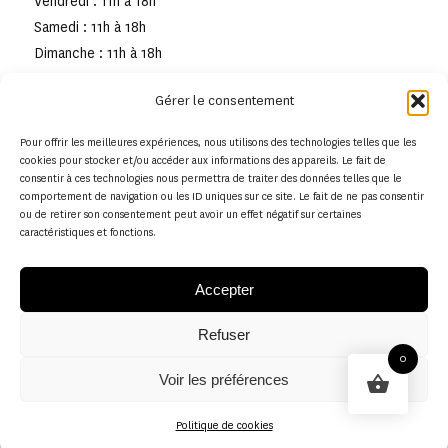
Vendredi : 11h à 18h
Samedi : 11h à 18h
Dimanche : 11h à 18h
Gérer le consentement
Pour offrir les meilleures expériences, nous utilisons des technologies telles que les
cookies pour stocker et/ou accéder aux informations des appareils. Le fait de
consentir à ces technologies nous permettra de traiter des données telles que le
comportement de navigation ou les ID uniques sur ce site. Le fait de ne pas consentir
ou de retirer son consentement peut avoir un effet négatif sur certaines
caractéristiques et fonctions.
Accepter
Refuser
© Copyright - Musée de la toile de Jouy
0
Voir les préférences
Politique en matière de remboursements et de retours
Politique de cookies
Politique de cookies (UE)
Conditions générales