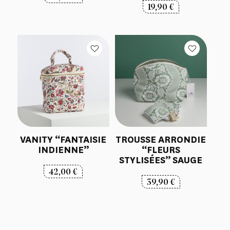
19,90
€
VANITY “FANTAISIE
TROUSSE ARRONDIE
INDIENNE”
“FLEURS
STYLISÉES” SAUGE
42,00
€
39,90
€